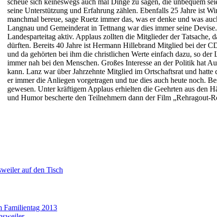
scheue sich keineswegs auch mal Dinge zu sagen, die unbequem seie
seine Unterstützung und Erfahrung zählen. Ebenfalls 25 Jahre ist W
manchmal bereue, sage Ruetz immer das, was er denke und was auch 
Langnau und Gemeinderat in Tettnang war dies immer seine Devise.
Landesparteitag aktiv. Applaus zollten die Mitglieder der Tatsache, 
dürften. Bereits 40 Jahre ist Hermann Hillebrand Mitglied bei der
und da gehörten bei ihm die christlichen Werte einfach dazu, so der 
immer nah bei den Menschen. Großes Interesse an der Politik hat Aug
kann. Lanz war über Jahrzehnte Mitglied im Ortschaftsrat und hatt
er immer die Anliegen vorgetragen und tue dies auch heute noch. Be
gewesen. Unter kräftigem Applaus erhielten die Geehrten aus den 
und Humor bescherte den Teilnehmern dann der Film „Rehragout-Re
eiler auf den Tisch
m Familientag 2013
nsweiler