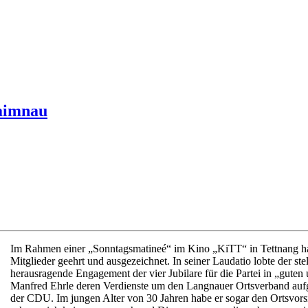
Laimnau
Im Rahmen einer „Sonntagsmatineé“ im Kino „KiTT“ in Tettnang h
Mitglieder geehrt und ausgezeichnet. In seiner Laudatio lobte der st
herausragende Engagement der vier Jubilare für die Partei in „guten
Manfred Ehrle deren Verdienste um den Langnauer Ortsverband aufgez
der CDU. Im jungen Alter von 30 Jahren habe er sogar den Ortsvorsi