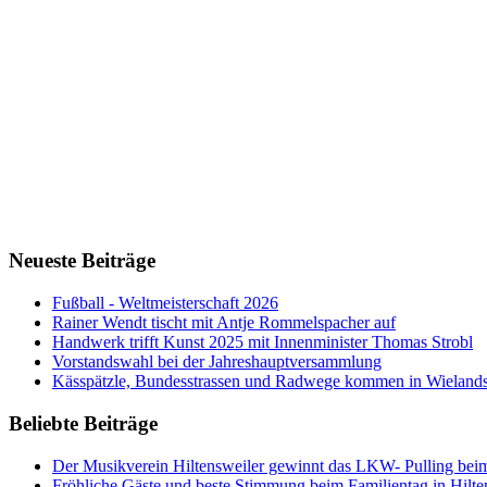
Neueste Beiträge
Fußball - Weltmeisterschaft 2026
Rainer Wendt tischt mit Antje Rommelspacher auf
Handwerk trifft Kunst 2025 mit Innenminister Thomas Strobl
Vorstandswahl bei der Jahreshauptversammlung
Kässpätzle, Bundesstrassen und Radwege kommen in Wielandsw
Beliebte Beiträge
Der Musikverein Hiltensweiler gewinnt das LKW- Pulling bei
Fröhliche Gäste und beste Stimmung beim Familientag in Hilte