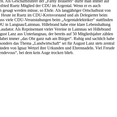
n. Als Geschäftsführer der „Farny Brauerei“ dürfe man immer auf
infried Ruetz Mitglied der CDU im Argental. Wenn er es auch
gesagt werden müsse, so Ehrle. Als langjähriger Ortschaftsrat von
 Heute ist Ruetz im CDU-Kreisvorstand und als Delegierter beim
dass viele CDU-Veranstaltungen beim „Argentalelektriker“ stattfinden
 CDU in Langnau/Laimnau. Hillebrand habe eine klare Lebenshaltung
Laudator. Als Repräsentant vieler Vereine in Laimnau sei Hillebrand
ust Lanz aus Unterlangnau, der bereits auf 50 Mitgliedsjahre zählen
e dabei immer „das Ohr ganz nah am Bürger“. Ruhig und sachlich habe
sonders das Thema „Landwirtschaft“ sei für August Lanz stets zentral
Händen von Ignaz Wetzel ihre Urkunden und Ehrennadeln. Viel Freude
ndevous“, bei dem kein Auge trocken blieb.