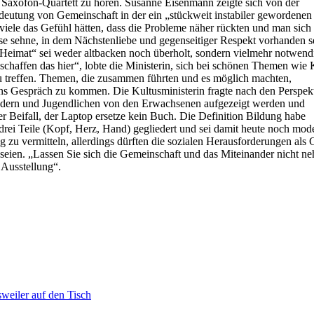
es Saxofon-Quartett zu hören. Susanne Eisenmann zeigte sich von der
eutung von Gemeinschaft in der ein „stückweit instabiler gewordenen
 viele das Gefühl hätten, dass die Probleme näher rückten und man sich
e sehne, in dem Nächstenliebe und gegenseitiger Respekt vorhanden se
„Heimat“ sei weder altbacken noch überholt, sondern vielmehr notwend
 schaffen das hier“, lobte die Ministerin, sich bei schönen Themen wie
u treffen. Themen, die zusammen führten und es möglich machten,
ins Gespräch zu kommen. Die Kultusministerin fragte nach den Perspek
ndern und Jugendlichen von den Erwachsenen aufgezeigt werden und
r Beifall, der Laptop ersetze kein Buch. Die Definition Bildung habe
n drei Teile (Kopf, Herz, Hand) gegliedert und sei damit heute noch m
ng zu vermitteln, allerdings dürften die sozialen Herausforderungen al
eien. „Lassen Sie sich die Gemeinschaft und das Miteinander nicht nehm
n Ausstellung“.
eiler auf den Tisch