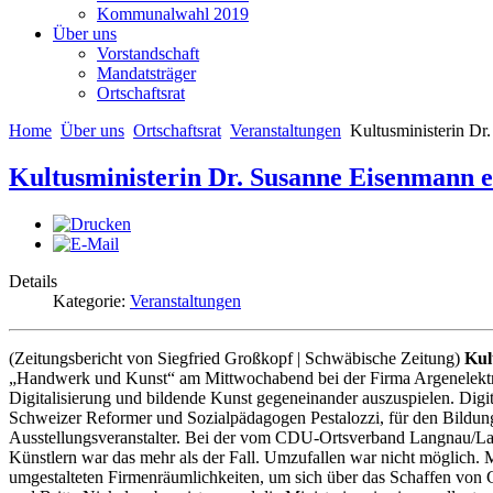
Kommunalwahl 2019
Über uns
Vorstandschaft
Mandatsträger
Ortschaftsrat
Home
Über uns
Ortschaftsrat
Veranstaltungen
Kultusministerin Dr
Kultusministerin Dr. Susanne Eisenmann e
Details
Kategorie:
Veranstaltungen
(Zeitungsbericht von Siegfried Großkopf | Schwäbische Zeitung)
Kul
„Handwerk und Kunst“ am Mittwochabend bei der Firma Argenelektr
Digitalisierung und bildende Kunst gegeneinander auszuspielen. Digit
Schweizer Reformer und Sozialpädagogen Pestalozzi, für den Bildun
Ausstellungsveranstalter. Bei der vom CDU-Ortsverband Langnau/Lai
Künstlern war das mehr als der Fall. Umzufallen war nicht möglich. Me
umgestalteten Firmenräumlichkeiten, um sich über das Schaffen von G