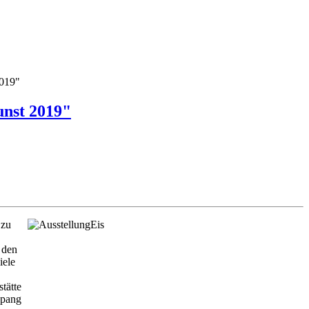
2019"
unst 2019"
 zu
 den
iele
tätte
Spang