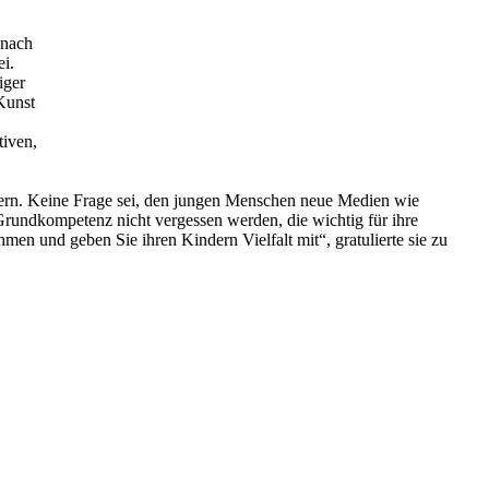
 nach
i.
iger
 Kunst
tiven,
odern. Keine Frage sei, den jungen Menschen neue Medien wie
s Grundkompetenz nicht vergessen werden, die wichtig für ihre
en und geben Sie ihren Kindern Vielfalt mit“, gratulierte sie zu