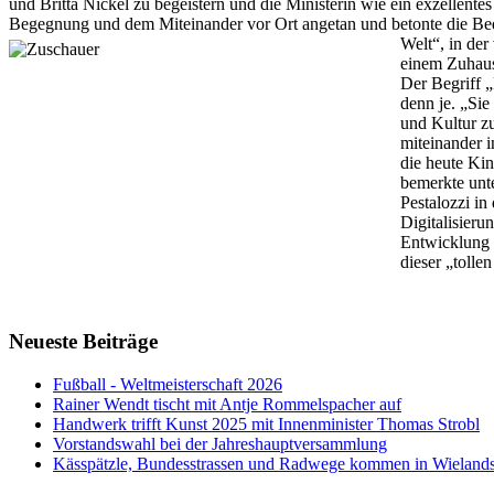
und Britta Nickel zu begeistern und die Ministerin wie ein exzellent
Begegnung und dem Miteinander vor Ort angetan und betonte die Bed
Welt“, in
der
einem Zuhaus
Der Begriff 
denn je. „Sie
und Kultur z
miteinander 
die heute Ki
bemerkte unte
Pestalozzi i
Digitalisieru
Entwicklung s
dieser „tolle
Neueste Beiträge
Fußball - Weltmeisterschaft 2026
Rainer Wendt tischt mit Antje Rommelspacher auf
Handwerk trifft Kunst 2025 mit Innenminister Thomas Strobl
Vorstandswahl bei der Jahreshauptversammlung
Kässpätzle, Bundesstrassen und Radwege kommen in Wielandsw