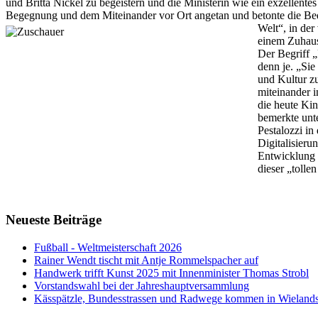
und Britta Nickel zu begeistern und die Ministerin wie ein exzellent
Begegnung und dem Miteinander vor Ort angetan und betonte die Bed
Welt“, in
der
einem Zuhaus
Der Begriff 
denn je. „Sie
und Kultur z
miteinander 
die heute Ki
bemerkte unte
Pestalozzi i
Digitalisieru
Entwicklung s
dieser „tolle
Neueste Beiträge
Fußball - Weltmeisterschaft 2026
Rainer Wendt tischt mit Antje Rommelspacher auf
Handwerk trifft Kunst 2025 mit Innenminister Thomas Strobl
Vorstandswahl bei der Jahreshauptversammlung
Kässpätzle, Bundesstrassen und Radwege kommen in Wielandsw