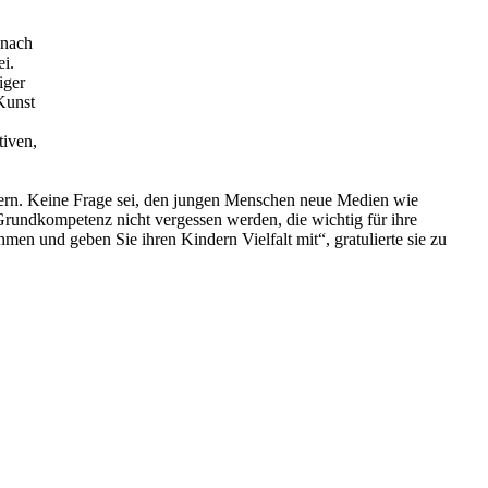
 nach
i.
iger
 Kunst
tiven,
odern. Keine Frage sei, den jungen Menschen neue Medien wie
s Grundkompetenz nicht vergessen werden, die wichtig für ihre
en und geben Sie ihren Kindern Vielfalt mit“, gratulierte sie zu