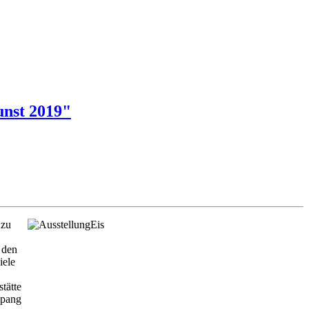
unst 2019"
 zu
 den
iele
tätte
Spang