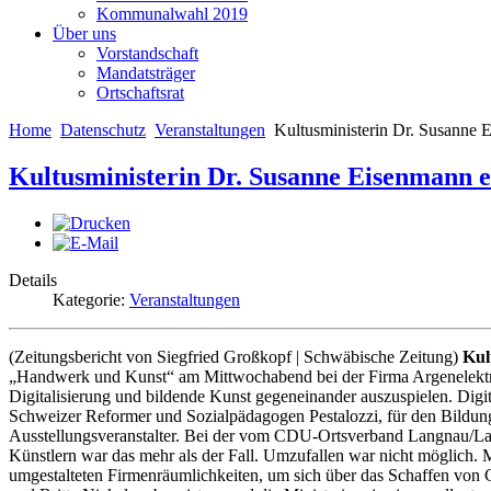
Kommunalwahl 2019
Über uns
Vorstandschaft
Mandatsträger
Ortschaftsrat
Home
Datenschutz
Veranstaltungen
Kultusministerin Dr. Susanne E
Kultusministerin Dr. Susanne Eisenmann e
Details
Kategorie:
Veranstaltungen
(Zeitungsbericht von Siegfried Großkopf | Schwäbische Zeitung)
Kul
„Handwerk und Kunst“ am Mittwochabend bei der Firma Argenelektr
Digitalisierung und bildende Kunst gegeneinander auszuspielen. Digit
Schweizer Reformer und Sozialpädagogen Pestalozzi, für den Bildun
Ausstellungsveranstalter. Bei der vom CDU-Ortsverband Langnau/Lai
Künstlern war das mehr als der Fall. Umzufallen war nicht möglich. Me
umgestalteten Firmenräumlichkeiten, um sich über das Schaffen von G