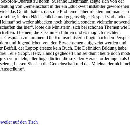
es Saxofon-Quartett zu hören. Susanne Eisenmann zeigte sich von der
eutung von Gemeinschaft in der ein „stückweit instabiler gewordenen
 viele das Gefühl hätten, dass die Probleme näher rückten und man sich
e sehne, in dem Nächstenliebe und gegenseitiger Respekt vorhanden se
„Heimat“ sei weder altbacken noch überholt, sondern vielmehr notwend
 schaffen das hier“, lobte die Ministerin, sich bei schönen Themen wie
u treffen. Themen, die zusammen führten und es möglich machten,
ins Gespräch zu kommen. Die Kultusministerin fragte nach den Perspek
ndern und Jugendlichen von den Erwachsenen aufgezeigt werden und
r Beifall, der Laptop ersetze kein Buch. Die Definition Bildung habe
n drei Teile (Kopf, Herz, Hand) gegliedert und sei damit heute noch m
ng zu vermitteln, allerdings dürften die sozialen Herausforderungen al
eien. „Lassen Sie sich die Gemeinschaft und das Miteinander nicht nehm
n Ausstellung“.
eiler auf den Tisch